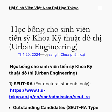
Chuyển
Hội Sinh Viên Việt Nam Đại Học Tokyo
đến
phần
nội
Học bổng cho sinh viên
dung
tiến sỹ Khoa Kỹ thuật đô thị
(Urban Engineering)
—
Th4 20, 2024
by
sang
in
Chưa phân loại
Học bổng cho sinh viên tiến sỹ Khoa Kỹ
thuật đô thị (Urban Engineering)
1) SEUT-RA
(For doctoral students only):
https://www.t.u-
tokyo.ac.jp/en/soe/admission/seut-ra
Outstanding Candidates (SEUT-RA Type